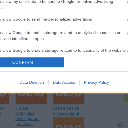
o allow my user data to be sent to Google for online advertising
s.
to allow Google to send me personalized advertising.
lete dir1/*
o allow Google to enable storage related to analytics like cookies on
evice identifiers in apps.
Tetszik
0
o allow Google to enable storage related to functionality of the website
F
CONFIRM
o allow Google to enable storage related to personalization.
o allow Google to enable storage related to security, including
Data Deletion
Data Access
Privacy Policy
cation functionality and fraud prevention, and other user protection.
E
e -
Drupal
KIT-kérdés az
a!
distribution
elbocsájtásról
development
practices