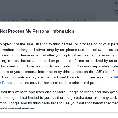
name> = a létrehozás után törli az eredeti
Fr
Not Process My Personal Information
fó megjelenítése
to opt-out of the sale, sharing to third parties, or processing of your per
formation for targeted advertising by us, please use the below opt-out s
r selection. Please note that after your opt-out request is processed y
eing interest-based ads based on personal information utilized by us or
disclosed to third parties prior to your opt-out. You may separately opt-
losure of your personal information by third parties on the IAB’s list of
. This information may also be disclosed by us to third parties on the
IA
Participants
that may further disclose it to other third parties.
mint fent)
 that this website/app uses one or more Google services and may gath
including but not limited to your visit or usage behaviour. You may click 
gol, de nem tömörít. A tömörítő kapcsolók:
 to Google and its third-party tags to use your data for below specifi
ogle consent section.