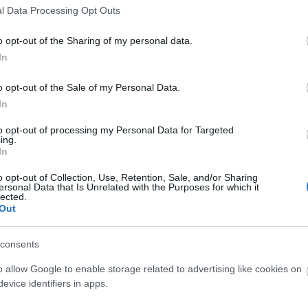
l Data Processing Opt Outs
L
o opt-out of the Sharing of my personal data.
golásnál. A zip-pel ellentétben a fájlnevet és a kiterjesztést is
In
B
LI
o opt-out of the Sale of my Personal Data.
bz file1 file2 file3 // becsomagolás
Ch
ba
In
bz // kicsomagolás
au
Er
ha
to opt-out of processing my Personal Data for Targeted
munkakönyvtárba akarunk kicsomagolni, akkor a
st
ing.
24
In
él
me
o opt-out of Collection, Use, Retention, Sale, and/or Sharing
Si
ersonal Data that Is Unrelated with the Purposes for which it
él
lected.
s
ogja létrehozni.
Out
ts=1 -zxvf drupal-x.x.tar.gz
consents
A
o allow Google to enable storage related to advertising like cookies on
on működik)
evice identifiers in apps.
lete file1 file2