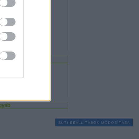
2014 február
(
2
)
2013 október
(
1
)
2013 július
(
2
)
2012 november
(
1
)
2012 augusztus
(
1
)
2012 február
(
1
)
2011 november
(
2
)
2011 október
(
1
)
2011 szeptember
(
1
)
Tovább
...
eedek
RSS 2.0
bejegyzések
,
kommentek
Atom
bejegyzések
,
kommentek
gyéb
SÜTI BEÁLLÍTÁSOK MÓDOSÍTÁSA