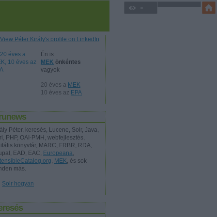
Én is
MEK
önkéntes
vagyok
20 éves a
MEK
10 éves az
EPA
irunews
ály Péter, keresés, Lucene, Solr, Java,
rl, PHP, OAI-PMH, webfejlesztés,
gitális könyvtár, MARC, FRBR, RDA,
upal, EAD, EAC,
Europeana
,
tensibleCatalog.org
,
MEK
, és sok
nden más.
Solr hogyan
eresés