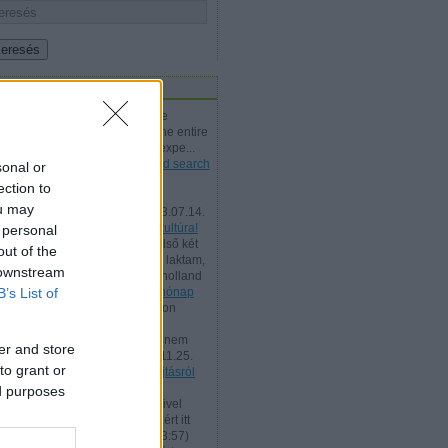
iss topikok
andrisi:
Without going into the
technical details, or reading the entire
post, I must say that from my expe...
(
2014.10.29. 19:13
)
Federated search
sonal or
engine of European Poetical
ection to
databases
ou may
nemzetikonyvtar:
LIKE
(
2013.07.14.
11:32
)
#AllezCulture - Hajrá kultúra!
 personal
kirunews:
@nevergone: Az első két
out of the
hónapban egy üres lakásban laktam,
 downstream
még teát sem tudtam főzni. A holland
B’s List of
sz...
(
2012.09.04. 22:37
)
Két hónap
mikulasg:
Kedves Kiru, nagyon
pontosan fogalmaztad meg:
"meglehetősen szubjektív, és nem
er and store
tényekre, hanem vél...
(
2011.11.25.
to grant or
14:45
)
KIT-kérdés az elbocsájtásról
Kalcsó Gyula:
Két helyen is
ed purposes
hivatkoztam erre a posztra. Mivel
elfelejtettem trackbackelni, ezért itt
mondom el: ...
(
2011.08.02. 23:57
)