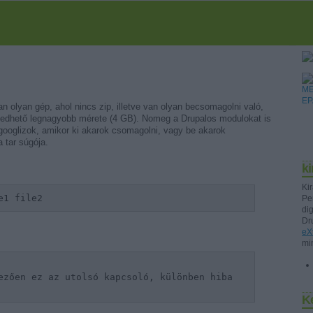
n olyan gép, ahol nincs zip, illetve van olyan becsomagolni való,
gedhető legnagyobb mérete (4 GB). Nomeg a Drupalos modulokat is
googlizok, amikor ki akarok csomagolni, vagy be akarok
 tar súgója.
k
Kir
e1 file2
Pe
di
Dr
eX
mi
ezően ez az utolsó kapcsoló, különben hiba
K