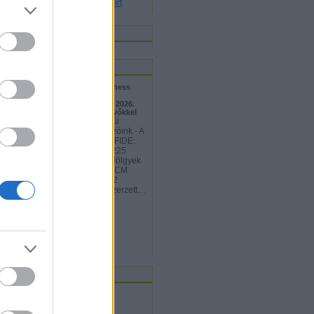
Kiáltvány digitális bölcsészetért
inkblog
logajánló
VE! - 15:00 - European Junior Chess
ampionship 2026 (U20 Európa-
jnokság) Cetinje, Montenegró - 2026.
gusztus 5–16. - Magyar résztvevőkkel
edményes nyitányon vannak túl
zánkat képviselő junior sakkozóink - A
artlistán hatodik IM Pásti Áron (FIDE:
39) "gyors játékban" verte a 2225
őpontos dán FM ellenfelét - A Hölgyek
zőnyében a starlistán 21-ik WCM
pos Stefánia (FIDE: 2041) 1612
őpontos riválisával szemben szerzett…
akk-mester.blog.hu
rchívum
2015 április
(
1
)
2014 október
(
1
)