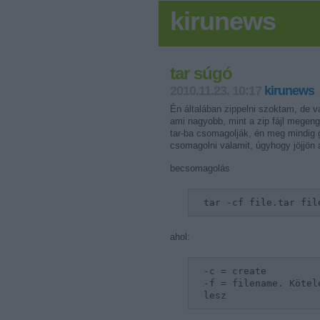
kirunews
tar súgó
2010.11.23. 10:17
kirunews
Én általában zippelni szoktam, de va
ami nagyobb, mint a zip fájl megen
tar-ba csomagolják, én meg mindig 
csomagolni valamit, úgyhogy jöjjön a
becsomagolás
tar -cf file.tar fil
ahol:
-c = create
-f = filename. Kötel
lesz