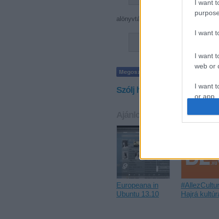
I want t
purpose
alönyvtár törlése:
I want 
tar -f file.tar --de
I want t
web or d
I want t
Szólj hozzá!
or app.
Ajánlott bejegyzések:
I want t
I want t
authenti
Europeana in
#AllezCultur
Ubuntu 13.10
Hajrá kultúr