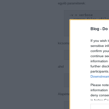
egyéb paraméterek:
-v = verbose
--remove-files <file
fájlokat
-help = súgó
Blog -
Do 
-version = verzió in
If you wish 
kicsomagolás
sensitive in
confirm you
tar -xf file.tar
continue se
information 
further disc
ahol
participants
Downstream 
-x = extract
-f = filename (lásd 
Please note
information 
Alapértelmezésben a tar csak csoma
deny consent
in below Go
-j = bzip2